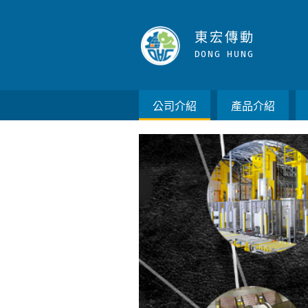
東宏傳動實業｜公司介紹與組織
東
宏
傳
動
D
O
N
G
H
U
N
G
公司介紹
產品介紹