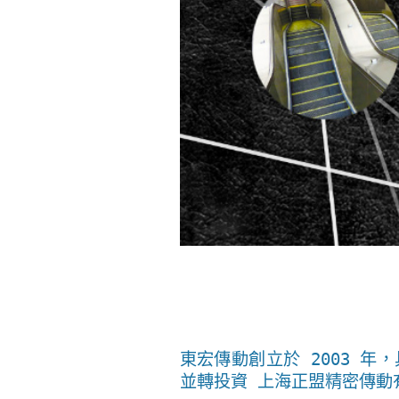
東宏傳動創立於 2003 年，
並轉投資
上海正盟精密傳動