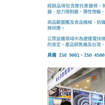
經銷品項包含摩托車鏈條、
器、扭力限制器、彈性惰輪
商品範圍觸及食品機械、紡
條供應。
公眾設備領域中為捷運電扶
的肯定，產品銷售遍及台灣
具備 ISO 9001、ISO 4